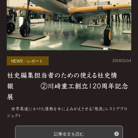
2016/11/14
NEWS・レポート
社史編集担当者のための使える社史情
報 ②川崎重工創立120周年記念
展
世界最速にかけた情熱を今によみがえさせる「飛燕」レストアプロ
ジェクト
記事全文を読む