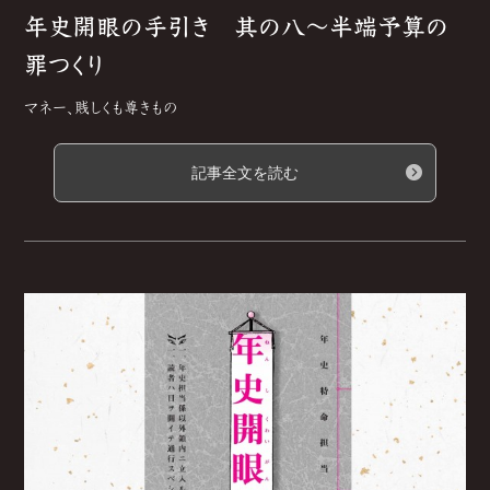
年史開眼の手引き 其の八～半端予算の
罪つくり
マネー、賎しくも尊きもの
記事全文を読む