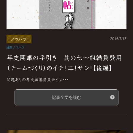
2016/7/15
ノウハウ
編集ノウハウ
年史開眼の手引き 其の七～組織員登用
（チームづくり）のイチ！二！サン！【後編】
問題ありの年史編纂委員会とは･･･
記事全文を読む