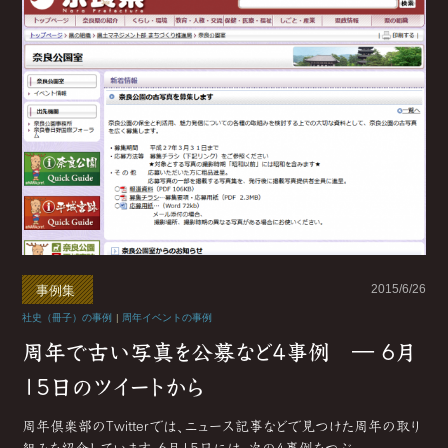
2015/6/26
事例集
社史（冊子）の事例
|
周年イベントの事例
周年で古い写真を公募など4事例 ― 6月
15日のツイートから
周年倶楽部のTwitterでは、ニュース記事などで見つけた周年の取り
組みを紹介しています。6月15日には、次の4事例をつぶ...