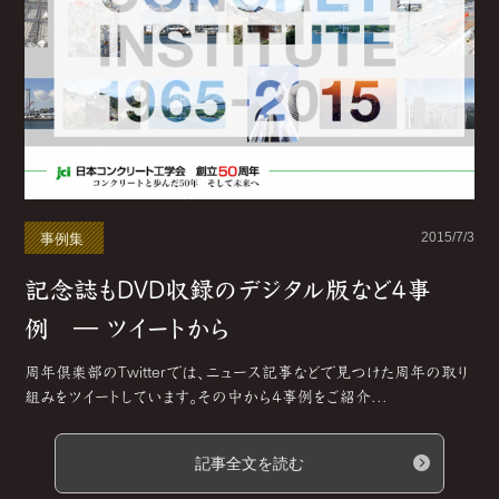
2015/7/3
事例集
記念誌もDVD収録のデジタル版など4事
例 ― ツイートから
周年倶楽部のTwitterでは、ニュース記事などで見つけた周年の取り
組みをツイートしています。その中から4事例をご紹介...
記事全文を読む